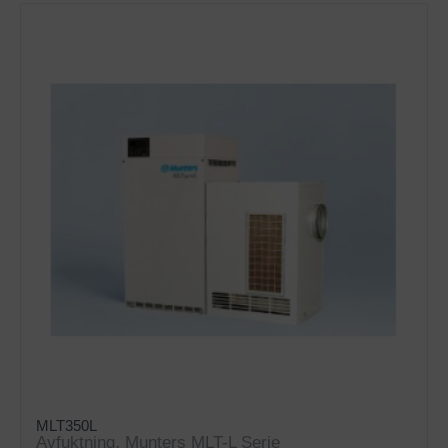
MLT350L
Avfuktning
,
Munters MLT-L Serie