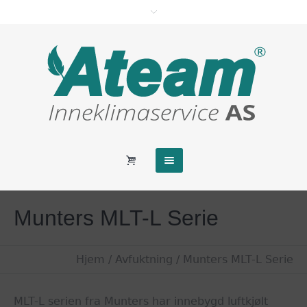
Munters MLT-L Serie
Hjem
/
Avfuktning
/ Munters MLT-L Serie
MLT-L serien fra Munters har innebygd luftkjølt