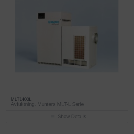
MLT1400L
Avfuktning
,
Munters MLT-L Serie
Show Details