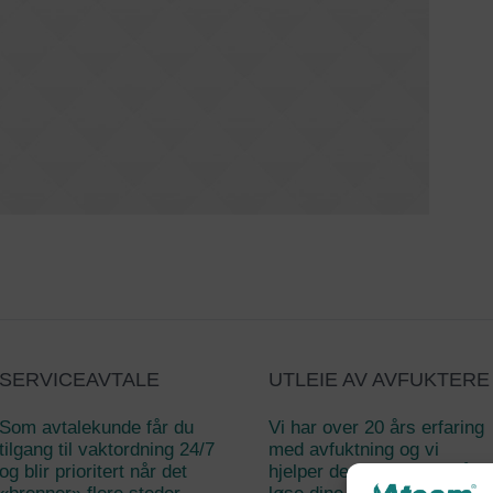
SERVICEAVTALE
UTLEIE AV AVFUKTERE
Som avtalekunde får du
Vi har over 20 års erfaring
tilgang til vaktordning 24/7
med avfuktning og vi
og blir prioritert når det
hjelper deg gjerne med å