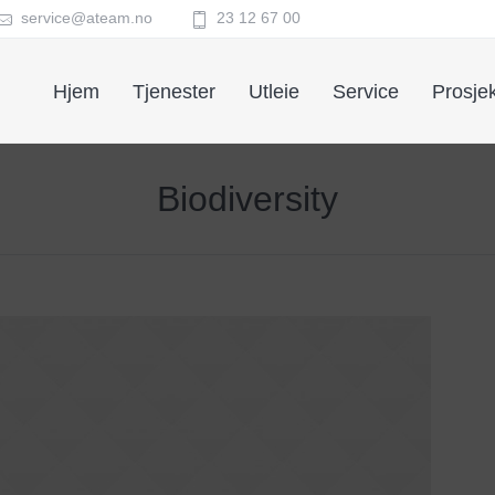
service@ateam.no
23 12 67 00
Hjem
Tjenester
Utleie
Service
Prosjek
Biodiversity