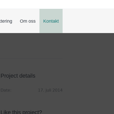
tering
Om oss
Kontakt
Project details
Date:
17. juli 2014
Like this project?