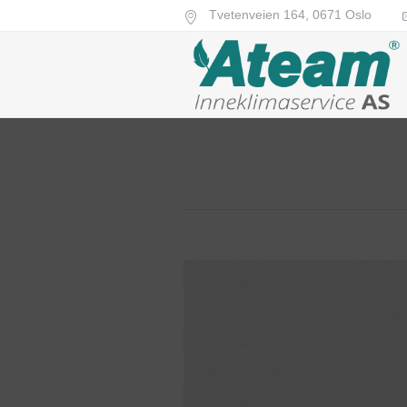
Tvetenveien 164,
0671
Oslo