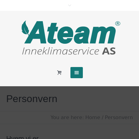
Personvern
You are here:
Home
/
Personvern
Hvem vi er