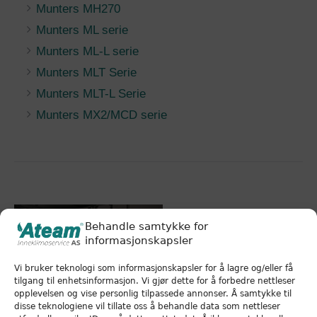
Munters MH270
Munters ML serie
Munters ML-L serie
Munters MLT Serie
Munters MLT-L Serie
Munters MX2/MCD serie
Behandle samtykke for
informasjonskapsler
Vi bruker teknologi som informasjonskapsler for å lagre og/eller få
tilgang til enhetsinformasjon. Vi gjør dette for å forbedre nettleser
opplevelsen og vise personlig tilpassede annonser. Å samtykke til
disse teknologiene vil tillate oss å behandle data som nettleser