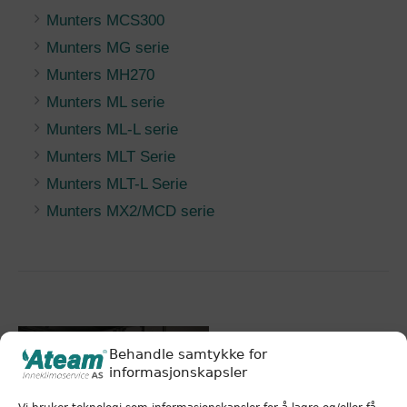
Munters MCS300
Munters MG serie
Munters MH270
Munters ML serie
Munters ML-L serie
Munters MLT Serie
Munters MLT-L Serie
Munters MX2/MCD serie
Behandle samtykke for
informasjonskapsler