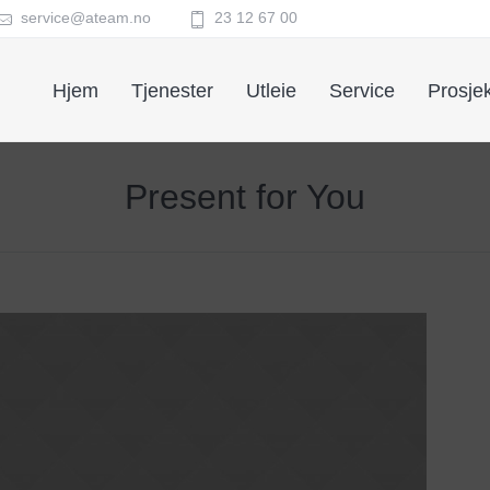
service@ateam.no
23 12 67 00
Hjem
Tjenester
Utleie
Service
Prosjek
Present for You