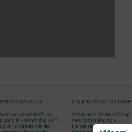
SERVICEAVTALE
UTLEIE AV AVFUKTERE
Som avtalekunde får du
Vi har over 20 års erfaring
tilgang til vaktordning 24/7
med avfuktning og vi
og blir prioritert når det
hjelper deg gjerne med å