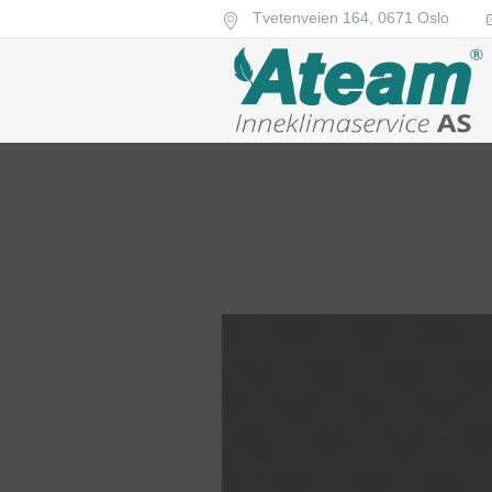
Tvetenveien 164,
0671
Oslo