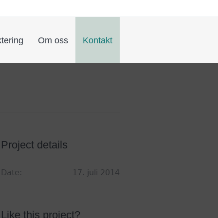
tering
Om oss
Kontakt
Project details
Date:
17. juli 2014
Like this project?