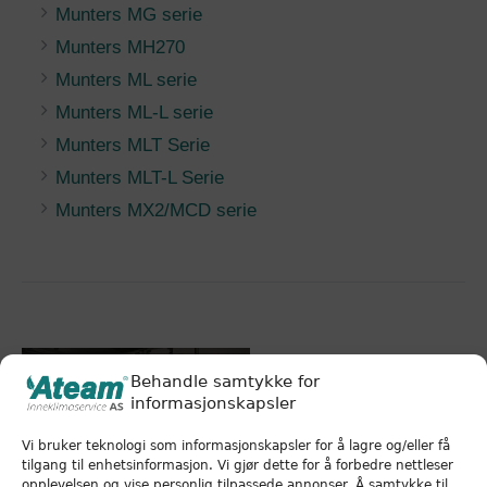
Munters MG serie
Munters MH270
Munters ML serie
Munters ML-L serie
Munters MLT Serie
Munters MLT-L Serie
Munters MX2/MCD serie
Behandle samtykke for
informasjonskapsler
Vi bruker teknologi som informasjonskapsler for å lagre og/eller få
tilgang til enhetsinformasjon. Vi gjør dette for å forbedre nettleser
opplevelsen og vise personlig tilpassede annonser. Å samtykke til