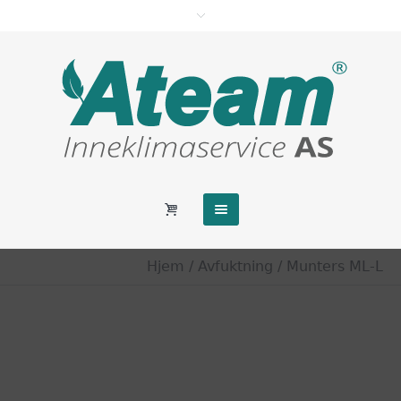
Hjem
/
Avfuktning
/ Munters ML-L