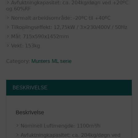
Avfuktningkapasitet: ca. 204kg/døgn ved +20ºC
og 60%RF
Normalt arbeidsområde: -20ºC til +40ºC
Tilkoplingseffekt: 12,75kW / 3×230/400V / 50Hz
Mål: 715x590x1452mm
Vekt: 153kg
Category:
Munters ML serie
BESKRIVELSE
Beskrivelse
Nominell Luftmengde: 1100m³/h
Avfuktningkapasitet: ca. 204kg/døgn ved