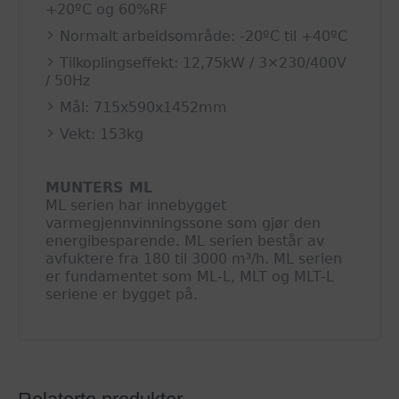
+20ºC og 60%RF
Normalt arbeidsområde: -20ºC til +40ºC
Tilkoplingseffekt: 12,75kW / 3×230/400V
/ 50Hz
Mål: 715x590x1452mm
Vekt: 153kg
MUNTERS ML
ML serien har innebygget
varmegjennvinningssone som gjør den
energibesparende. ML serien består av
avfuktere fra 180 til 3000 m³/h. ML serien
er fundamentet som ML-L, MLT og MLT-L
seriene er bygget på.