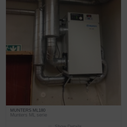
MUNTERS ML180
Munters ML serie
Show Details