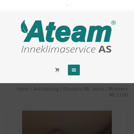
Hjem
/
Avfuktning
/
Munters ML serie
/ Munters
ML1100