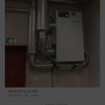
MUNTERS ML420
Munters ML serie
Show Details