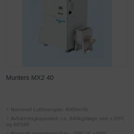
Munters MX2 40
Nominell Luftmengde: 4000m³/h
Avfuktningkapasitet: ca. 840kg/døgn ved +20ºC
og 60%RF
Normalt arbeidsområde: -20ºC til +40ºC