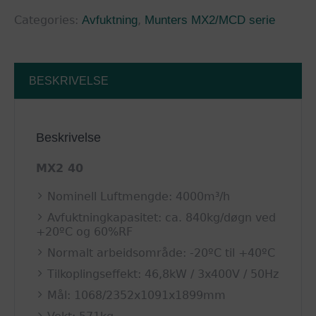
Categories:
Avfuktning
,
Munters MX2/MCD serie
BESKRIVELSE
Beskrivelse
MX2 40
Nominell Luftmengde: 4000m³/h
Avfuktningkapasitet: ca. 840kg/døgn ved
+20ºC og 60%RF
Normalt arbeidsområde: -20ºC til +40ºC
Tilkoplingseffekt: 46,8kW / 3x400V / 50Hz
Mål: 1068/2352x1091x1899mm