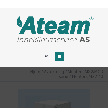
Hjem
/
Avfuktning
/
Munters MX2/MCD
serie
/ Munters MX2 40