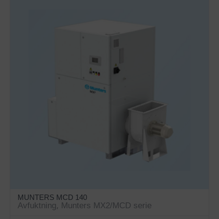
MUNTERS MCD 140
Avfuktning
,
Munters MX2/MCD serie