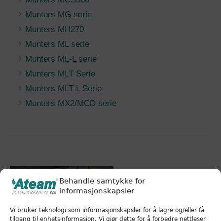
Munters MG serie
Munters MH270
Munters ML serie
Munters ML-L serie
Munters MLT Serie
Munters MLT-L Serie
Munters MX2/MCD serie
Behandle samtykke for
informasjonskapsler
Vi bruker teknologi som informasjonskapsler for å lagre og/eller få
tilgang til enhetsinformasjon. Vi gjør dette for å forbedre nettleser