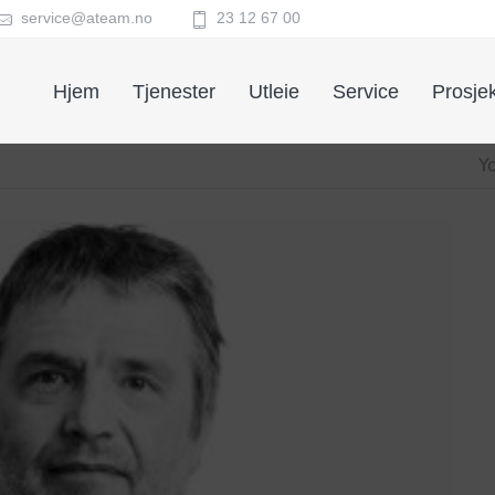
service@ateam.no
23 12 67 00
Hjem
Tjenester
Utleie
Service
Prosjek
Y