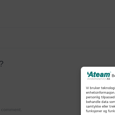
e?
B
Vi bruker teknologi
enhetsinformasjon. 
personlig tilpassed
behandle data som 
samtykke eller tre
a comment.
funksjoner og funks