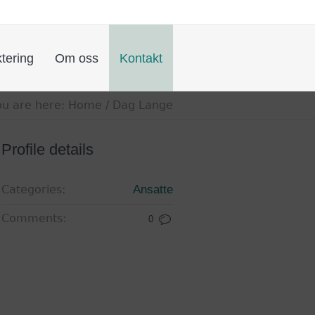
tering
Om oss
Kontakt
ou are here:
Home
/
Dag Lange
Profile details
Categories:
Ansatte
Comments:
0