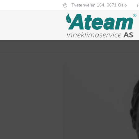
Tvetenveien 164,
0671
Oslo