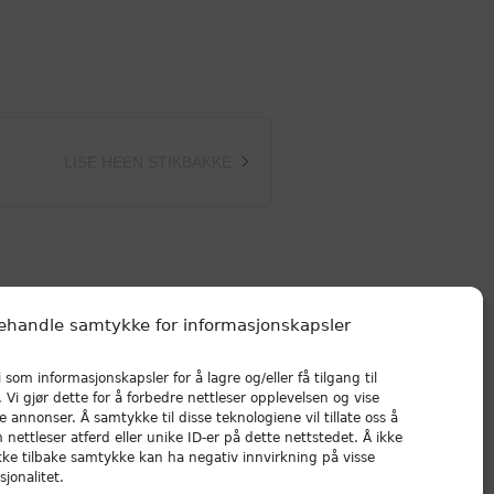
LISE HEEN STIKBAKKE
ehandle samtykke for informasjonskapsler
 som informasjonskapsler for å lagre og/eller få tilgang til
Vi gjør dette for å forbedre nettleser opplevelsen og vise
e annonser. Å samtykke til disse teknologiene vil tillate oss å
nettleser atferd eller unike ID-er på dette nettstedet. Å ikke
kke tilbake samtykke kan ha negativ innvirkning på visse
jonalitet.