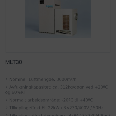
MLT30
Nominell Luftmengde: 3000m³/h
Avfuktningkapasitet: ca. 312kg/døgn ved +20ºC
og 60%RF
Normalt arbeidsområde: -20ºC til +40ºC
Tilkoplingeffekt El: 22kW / 3×230/400V / 50Hz
Tilkoplingseffekt damp/gass: 4kW / 3×230/400V /