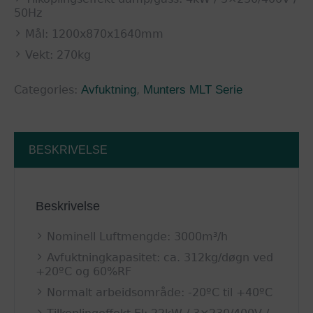
50Hz
Mål: 1200x870x1640mm
Vekt: 270kg
Categories:
Avfuktning
,
Munters MLT Serie
BESKRIVELSE
Beskrivelse
Nominell Luftmengde: 3000m³/h
Avfuktningkapasitet: ca. 312kg/døgn ved
+20ºC og 60%RF
Normalt arbeidsområde: -20ºC til +40ºC