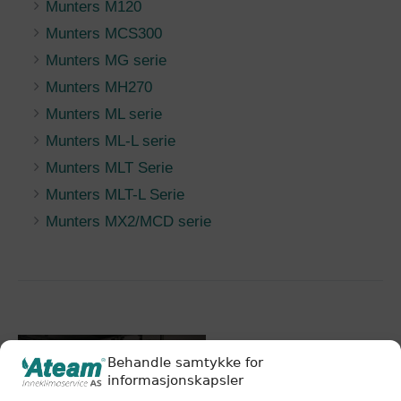
Munters M120
Munters MCS300
Munters MG serie
Munters MH270
Munters ML serie
Munters ML-L serie
Munters MLT Serie
Munters MLT-L Serie
Munters MX2/MCD serie
Behandle samtykke for
informasjonskapsler