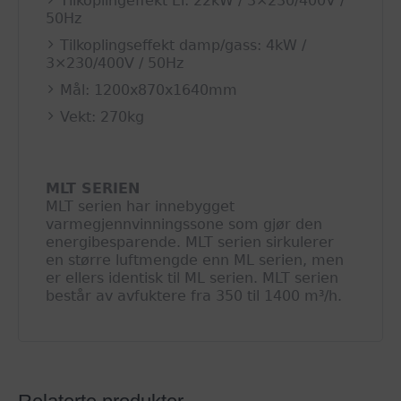
Tilkoplingeffekt El: 22kW / 3×230/400V /
50Hz
Tilkoplingseffekt damp/gass: 4kW /
3×230/400V / 50Hz
Mål: 1200x870x1640mm
Vekt: 270kg
MLT SERIEN
MLT serien har innebygget
varmegjennvinningssone som gjør den
energibesparende. MLT serien sirkulerer
en større luftmengde enn ML serien, men
er ellers identisk til ML serien. MLT serien
består av avfuktere fra 350 til 1400 m³/h.