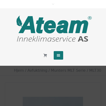
Hjem
/
Avfuktning
/
Munters MLT Serie
/ MLT30