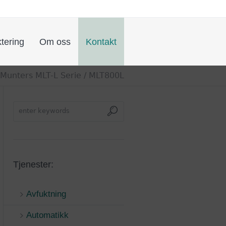
tering
Om oss
Kontakt
Munters MLT-L Serie
/ MLT800L
Tjenester:
Avfuktning
Automatikk