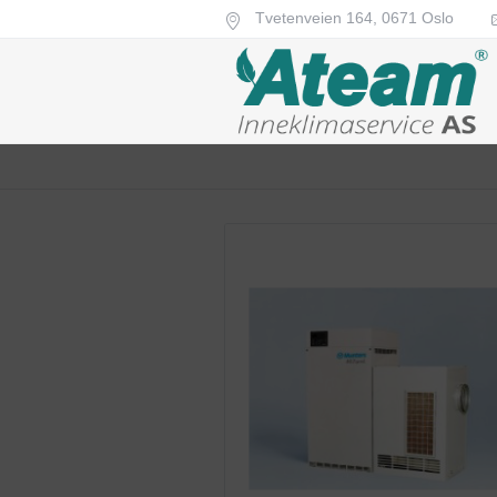
Tvetenveien 164,
0671
Oslo