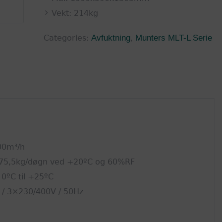
Vekt: 214kg
Categories:
Avfuktning
,
Munters MLT-L Serie
00m³/h
. 75,5kg/døgn ved +20ºC og 60%RF
0ºC til +25ºC
W / 3×230/400V / 50Hz