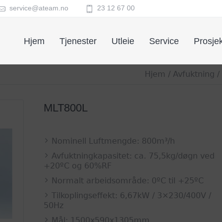
service@ateam.no
23 12 67 00
Hjem
Tjenester
Utleie
Service
Prosjek
Hjem
/
Avfuktning
/
MLT800L
Nominell Luftmengde: 800m³/h
Avfuktningkapasitet: ca. 75,5kg/døgn ved
+20ºC og 60%RF
Normalt arbeidsområde: 0ºC til +25ºC
Tilkoplingseffekt: 6,67kW / 3×230/400V /
50Hz
Mål: 1500x590x1305mm