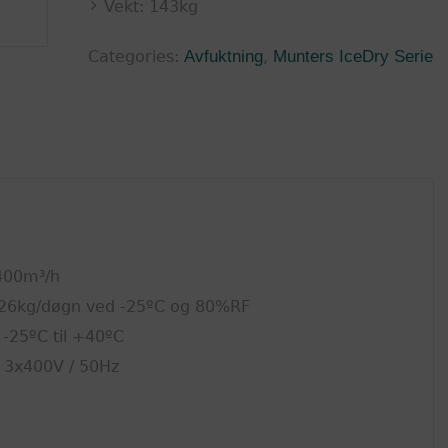
Vekt: 143kg
Categories:
Avfuktning
,
Munters IceDry Serie
400m³/h
. 26kg/døgn ved -25ºC og 80%RF
-25ºC til +40ºC
/ 3x400V / 50Hz