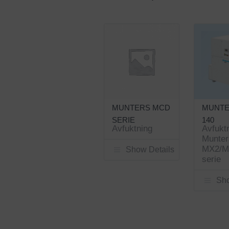
MUNTERS MCD
MUNTE
SERIE
140
Avfuktning
Avfukt
Munter
MX2/
Show Details
serie
Sho