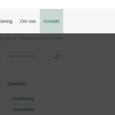
tering
Om oss
Kontakt
ry Serie
/ Munters IceDry 1400
Tjenester:
Avfuktning
Automatikk