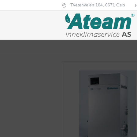
Tvetenveien 164,
0671
Oslo