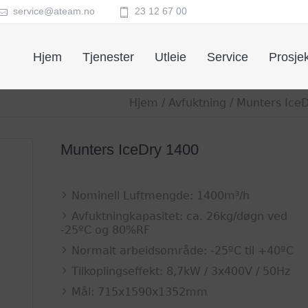
service@ateam.no
23 12 67 00
Hjem
Tjenester
Utleie
Service
Prosjek
Hjem
/
Avfuktning
/
Munters IceD
Munters IceDry 1400
Nominell Luftmengde: 1400m³/h
Avfuktningkapasitet: ca. 26kg/døgn ved
-25ºC og 80%RF
Normalt arbeidsområde: -25ºC til +40ºC
Tilkoplingseffekt: 8,7kW / 3x400V / 50Hz
Mål: 715x1590x1352mm